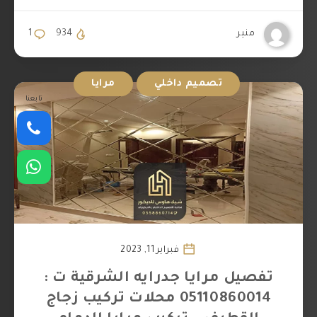
منير
934
1
تصميم داخلي
مرايا
تابعنا
فبراير 11, 2023
تفصيل مرايا جدرايه الشرقية ت :
05110860014 محلات تركيب زجاج