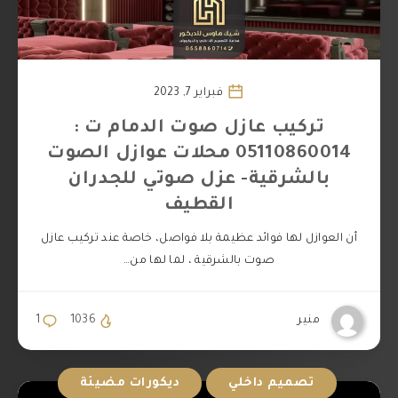
فبراير 7, 2023
تركيب عازل صوت الدمام ت :
05110860014 محلات عوازل الصوت
بالشرقية- عزل صوتي للجدران
القطيف
أن العوازل لها فوائد عظيمة بلا فواصل، خاصة عند تركيب عازل
صوت بالشرقية ، لما لها من…
منير
1036
1
تصميم داخلي
ديكورات مضيئة