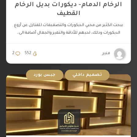
الرخام الدمام- ديكورات بديل الرخام
القطيف
يبحث الكثير من محبي الديكورات والتصميمات للمنازل عن أروع
الديكورات وذلك، لحبهم للأناقة والتميز والجمال أضافة الى…
منير
552
2
تصميم داخلي
جبس بورد