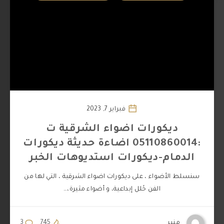
فبراير 7, 2023
ديكورات اضواء الشرقية ت
:05110860014 اضاءة حديثة ديكورات
الدمام-ديكورات استديوهات الخبر
سنسلط الأضواء ، على ديكورات اضواء الشرقية ، التي لها من
الفن حُلل إبداعية، و أضواء مثيرة،…
منير
745
3