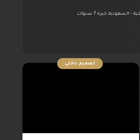
مصممة ديكور متخصصة في أعمال التصميم الداخلي للفلل والشقق والمنازل في المنطقة الشرقية - السعودية خبرة 7 سنوات
تصميم داخلي