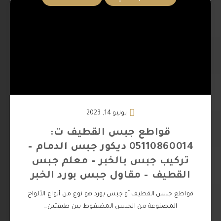
يونيو 14, 2023
قواطع جبس القطيف ت:
05110860014 ديكور جبس الدمام –
تركيب جبس بالخبر – معلم جبس
القطيف – مقاول جبس بورد الخبر
قواطع جبس القطيف أو جبس بورد هو نوع من أنواع الألواح
المصنوعة من الجبس المضغوط بين طبقتين…