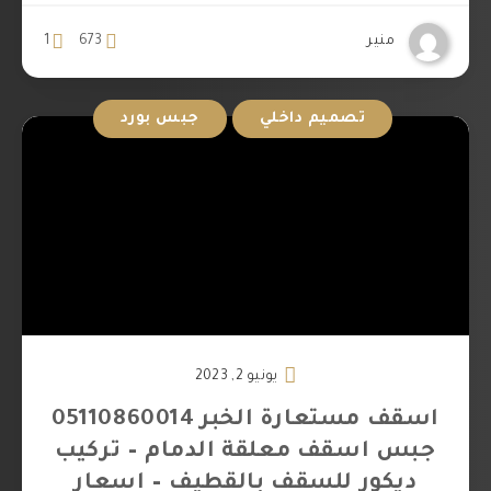
منير
673
1
تصميم داخلي
جبس بورد
يونيو 2, 2023
اسقف مستعارة الخبر 05110860014
جبس اسقف معلقة الدمام – تركيب
ديكور للسقف بالقطيف – اسعار