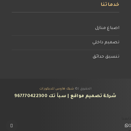
خدماتنا
اصباغ منازل
تصميم داخلي
تنسيق حدائق
الحقوق لـ©
شيك هاوس للديكورات
شركة تصميم مواقع
| سبأ تك
967770422300
تابعنا