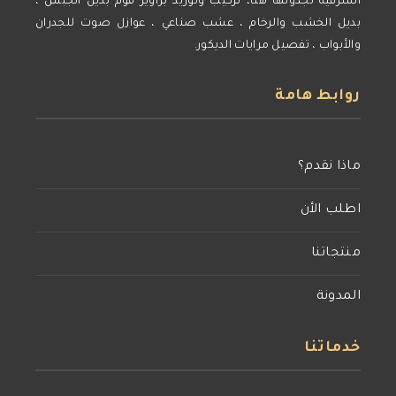
الشرقية تجدونها هنا، تركيب وتوريد براويز فوم بديل الجبس ،
بديل الخشب والرخام ، عشب صناعي ، عوازل صوت للجدران
والأبواب ، تفصيل مرايات الديكور.
روابط هامة
ماذا نقدم؟
اطلب الأن
منتجاتنا
المدونة
خدماتنا