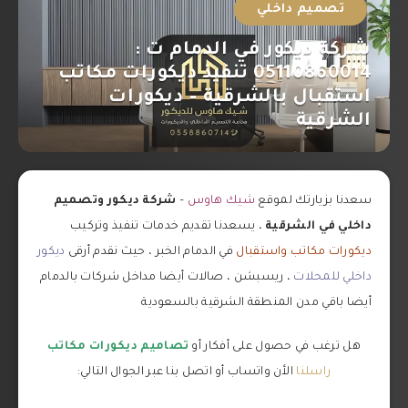
تصميم داخلي
شركة ديكور في الدمام ت :
05110860014 تنفيذ ديكورات مكاتب
استقبال بالشرقية – ديكورات
الشرقية
سعدنا بزيارتك لموقع
شيك هاوس
–
شركة ديكور وتصميم
داخلي في الشرقية
، يسعدنا تقديم خدمات تنفيذ وتركيب
ديكورات مكاتب واستقبال
في الدمام الخبر ، حيث نقدم أرقى
ديكور
داخلي للمحلات
، ريسبشن ، صالات أيضا مداخل شركات بالدمام
أيضا باقي مدن المنطقة الشرقية بالسعودية
هل ترغب في حصول على أفكار أو
تصاميم ديكورات مكاتب
راسلنا
الأن واتساب أو اتصل بنا عبر الجوال التالي: