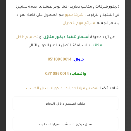
(ديكور شركات ومكاتب تجارية) كما نوفر لعملائنا خدمة متميزة
في التنفيذ والتركيب ،
شركة سيو
مع الحصول على كافة المواد
بسعر الجملة.
شرائح فوم للجدران
هل تريد معرفة
أسعار تنفيذ ديكور منازل
أو
تصميم داخلي
لمكاتب
بالشرقية؟ اتصل بنا عبر الجوال التالي:
جــوال:
05110860014
واتساب:
05110860014
شاهد أيضا:
تفصيل مرايا جدرايه
–
ديكورات بديل الخشب
مكتب تصميم داخلي الدمام
محل ديكورات خشب ومرايا القطيف