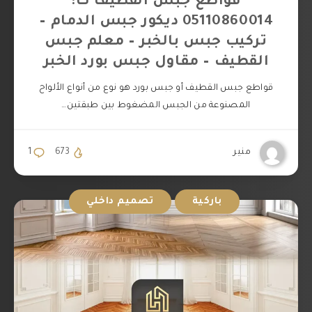
قواطع جبس القطيف ت:
05110860014 ديكور جبس الدمام –
تركيب جبس بالخبر – معلم جبس
القطيف – مقاول جبس بورد الخبر
قواطع جبس القطيف أو جبس بورد هو نوع من أنواع الألواح
المصنوعة من الجبس المضغوط بين طبقتين…
منير
673
1
باركية
تصميم داخلي