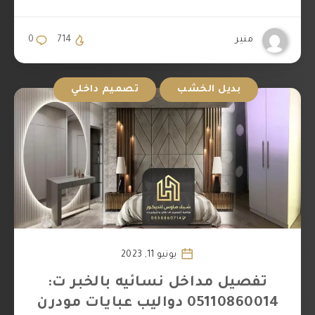
منير
714
0
بديل الخشب
تصميم داخلي
يونيو 11, 2023
تفصيل مداخل نسائيه بالخبر ت:
05110860014 دواليب عبايات مودرن