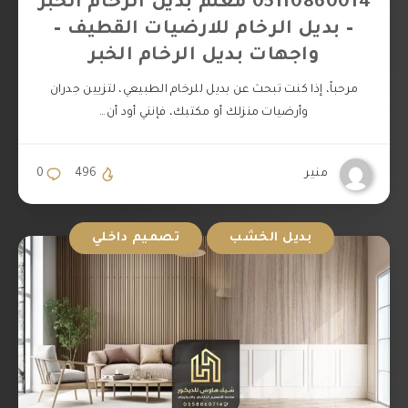
05110860014 معلم بديل الرخام الخبر
– بديل الرخام للارضيات القطيف –
واجهات بديل الرخام الخبر
مرحباً، إذا كنت تبحث عن بديل للرخام الطبيعي، لتزيين جدران
وأرضيات منزلك أو مكتبك، فإنني أود أن…
منير
496
0
بديل الخشب
تصميم داخلي