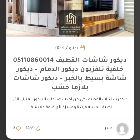
يونيو 7, 2023
ديكور شاشات القطيف 05110860014
خلفية تلفزيون ديكور الدمام – ديكور
شاشة بسيط بالخبر – ديكور شاشات
بلازما خشب
ديكور شاشات القطيف هي من أحدث صيحات الديكور المنزلي التي
تضيف لمسة فريدة ومميزة لأي غرفة معيشة….
منير
1459
0