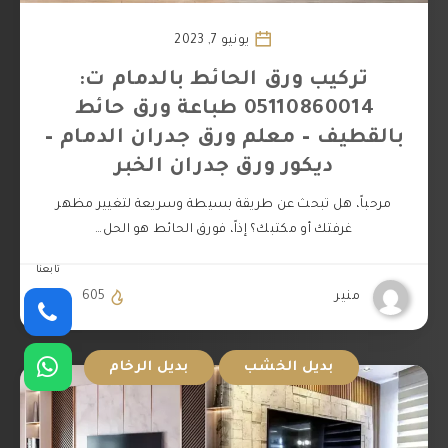
يونيو 7, 2023
تركيب ورق الحائط بالدمام ت:
05110860014 طباعة ورق حائط
بالقطيف – معلم ورق جدران الدمام –
ديكور ورق جدران الخبر
مرحباً، هل تبحث عن طريقة بسيطة وسريعة لتغيير مظهر
غرفتك أو مكتبك؟ إذاً، فورق الحائط هو الحل…
تابعنا
منير
605
0
بديل الخشب
بديل الرخام