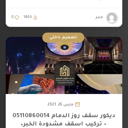
منير
1466
0
تصميم داخلي
مارس 26, 2023
ديكور سقف روز الدمام 05110860014
– تركيب اسقف مشدودة الخبر،