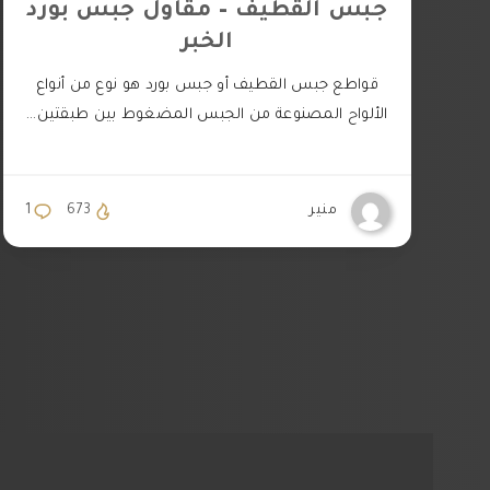
جبس القطيف – مقاول جبس بورد
الخبر
قواطع جبس القطيف أو جبس بورد هو نوع من أنواع
الألواح المصنوعة من الجبس المضغوط بين طبقتين…
منير
673
1