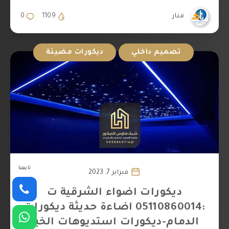
منار
1109
0
تصميم داخلي
ديكورات مضيئة
تابعنا
فبراير 7, 2023
ديكورات اضواء الشرقية ت
:05110860014 اضاءة حديثة ديكورات
الدمام-ديكورات استديوهات الخبر