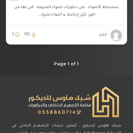
سنسلط الأضواء ، على ديكورات اضواء الشرقية ، التي لها من
الفن حُلل إبداعية، و أضواء مثيرة،…
منير
745
3
Page 1 of 1
شيك هاوس للديكور ، أفضل خدمات التصميم الداخلي في