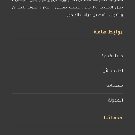
الشرقية تجدونها هنا، تركيب وتوريد براويز فوم بديل الجبس ،
بديل الخشب والرخام ، عشب صناعي ، عوازل صوت للجدران
والأبواب ، تفصيل مرايات الديكور.
روابط هامة
ماذا نقدم؟
اطلب الأن
منتجاتنا
المدونة
خدماتنا