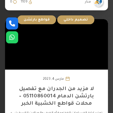
منار
1109
0
تابعنا
تصميم داخلي
قواطع بارتشن
مارس 4, 2023
لا مزيد من الجدران مع تفصيل
بارتشن الدمام 05110860014 –
محلات قواطع الخشبية الخبر