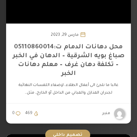
مارس 29, 2023
محل دهانات الدمام ت:05110860014
صباغ بويه الشرقية – الدهان في الخبر
– تكلفة دهان غرف – معلم دهانات
الخبر
غالبا ما نلجئ الى أعمال الطلاء، لإضفاء اللمسات النهائية
لجدران المنازل والمباني من الداخل أو الخارج، مثل…
منير
469
0
تصميم داخلي