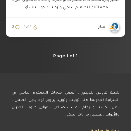
تعتبر إدارة المساحات المفتوحة أو الغرف والصالات الكبيرة شيء
مهم اثناء التصميم الداخلي وتركيب ديكور البيت أو…
منار
1614
0
Page 1 of 1
شيك هاوس للديكور ، أفضل خدمات التصميم الداخلي في
الشرقية تجدونها هنا، تركيب وتوريد براويز فوم بديل الجبس ،
بديل الخشب والرخام ، عشب صناعي ، عوازل صوت للجدران
والأبواب ، تفصيل مرايات الديكور.