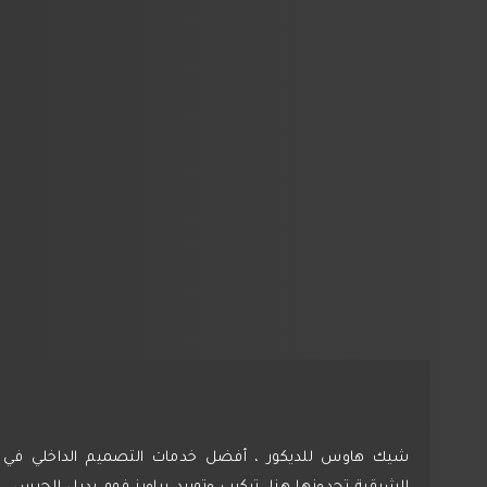
القطيف – تركيب مرايا الدمام
تركيب مرايا معتقة الأحساء هي بالفعل من الأمور
الجذابة في المنازل و الانيقة التي تلعب دور اساسي…
منير
2037
4
شيك هاوس للديكور ، أفضل خدمات التصميم الداخلي في