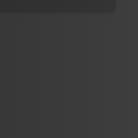
تصميم داخلي
مرايا
فبراير 11, 2023
تفصيل مرايا جدرايه الشرقية ت :
05110860014 محلات تركيب زجاج