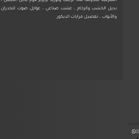
الشرقية تجدونها هنا، تركيب وتوريد براويز فوم بديل الجبس ،
بديل الخشب والرخام ، عشب صناعي ، عوازل صوت للجدران
والأبواب ، تفصيل مرايات الديكور.
تابعنا