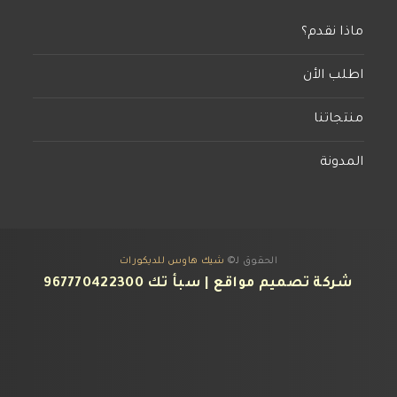
ماذا نقدم؟
اطلب الأن
منتجاتنا
المدونة
الحقوق لـ©
شيك هاوس للديكورات
شركة تصميم مواقع
| سبأ تك
967770422300